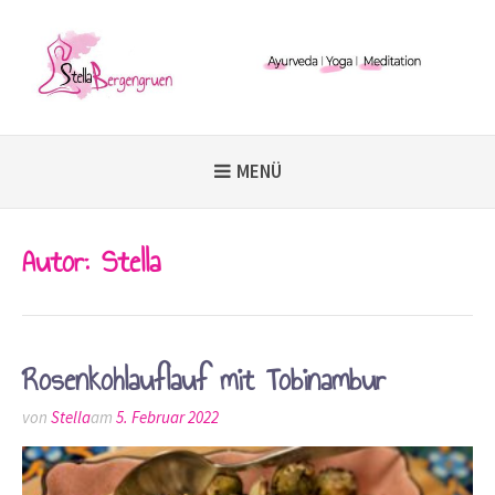
Weiter
zum
Inhalt
MENÜ
Autor:
Stella
Rosenkohlauflauf mit Tobinambur
von
Stella
am
5. Februar 2022