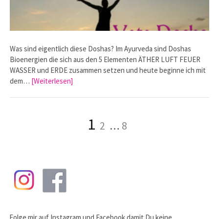
Was sind eigentlich diese Doshas? Im Ayurveda sind Doshas
Bioenergien die sich aus den 5 Elementen ÄTHER LUFT FEUER
WASSER und ERDE zusammen setzen und heute beginne ich mit
dem…
[Weiterlesen]
Seitennummerierung
Seite
Seite
Seite
1
2
…
8
der
Beiträge
Folge mir auf
Instagram
und
Facebook
damit Du keine