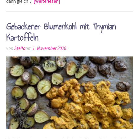
dann gleich…
[Weiterlesen]
Gebackener Blumenkohl mit Thymian
Kartoffeln
von
Stella
am
1. November 2020