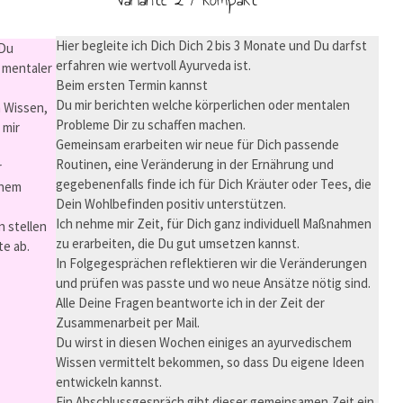
Hier begleite ich Dich Dich 2 bis 3 Monate und Du darfst
 Du
erfahren wie wertvoll Ayurveda ist.
 mentaler
Beim ersten Termin kannst
Du mir berichten welche körperlichen oder mentalen
m Wissen,
Probleme Dir zu schaffen machen.
 mir
Gemeinsam erarbeiten wir neue für Dich passende
Routinen, eine Veränderung in der Ernährung und
r
gegebenenfalls finde ich für Dich Kräuter oder Tees, die
inem
Dein Wohlbefinden positiv unterstützen.
Ich nehme mir Zeit, für Dich ganz individuell Maßnahmen
n stellen
zu erarbeiten, die Du gut umsetzen kannst.
te ab.
In Folgegesprächen reflektieren wir die Veränderungen
und prüfen was passte und wo neue Ansätze nötig sind.
Alle Deine Fragen beantworte ich in der Zeit der
Zusammenarbeit per Mail.
Du wirst in diesen Wochen einiges an ayurvedischem
Wissen vermittelt bekommen, so dass Du eigene Ideen
entwickeln kannst.
Ein Abschlussgespräch gibt dieser gemeinsamen Zeit ein