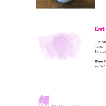
Erst 
In eine
kennen 
Beratun
Wenn Du
und ich