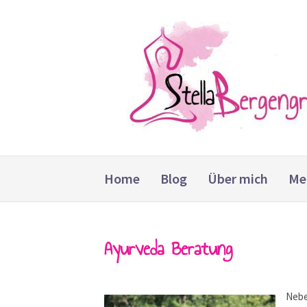
Weiter
zum
Inhalt
Home
Blog
Über mich
Me
Ayurveda Beratung
Nebe