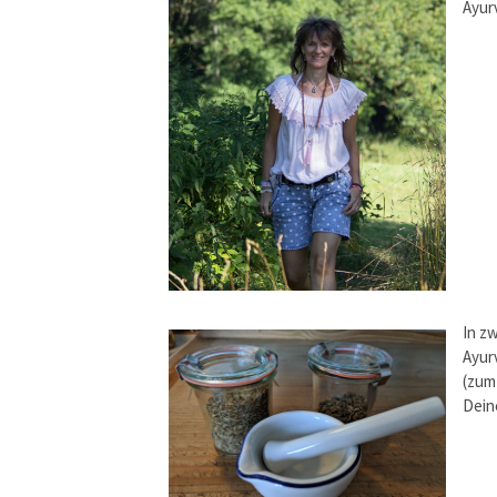
Ayur
In z
Ayur
(zum
Dein