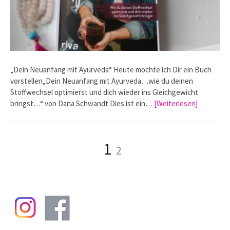
„Dein Neuanfang mit Ayurveda“ Heute möchte ich Dir ein Buch
vorstellen„Dein Neuanfang mit Ayurveda…wie du deinen
Stoffwechsel optimierst und dich wieder ins Gleichgewicht
bringst…“ von Dana Schwandt Dies ist ein…
[Weiterlesen]
Seitennummerierung
Seite
Seite
1
2
der
Beiträge