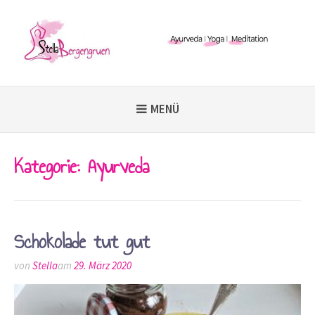
Weiter
zum
Inhalt
MENÜ
Kategorie:
Ayurveda
Schokolade tut gut
von
Stella
am
29. März 2020