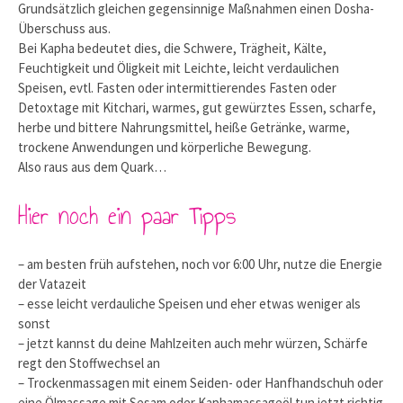
Grundsätzlich gleichen gegensinnige Maßnahmen einen Dosha-
Überschuss aus.
Bei Kapha bedeutet dies, die Schwere, Trägheit, Kälte,
Feuchtigkeit und Öligkeit mit Leichte, leicht verdaulichen
Speisen, evtl. Fasten oder intermittierendes Fasten oder
Detoxtage mit Kitchari, warmes, gut gewürztes Essen, scharfe,
herbe und bittere Nahrungsmittel, heiße Getränke, warme,
trockene Anwendungen und körperliche Bewegung.
Also raus aus dem Quark…
Hier noch ein paar Tipps
– am besten früh aufstehen, noch vor 6:00 Uhr, nutze die Energie
der Vatazeit
– esse leicht verdauliche Speisen und eher etwas weniger als
sonst
– jetzt kannst du deine Mahlzeiten auch mehr würzen, Schärfe
regt den Stoffwechsel an
– Trockenmassagen mit einem Seiden- oder Hanfhandschuh oder
eine Ölmassage mit Sesam oder Kaphamassageöl tun jetzt richtig