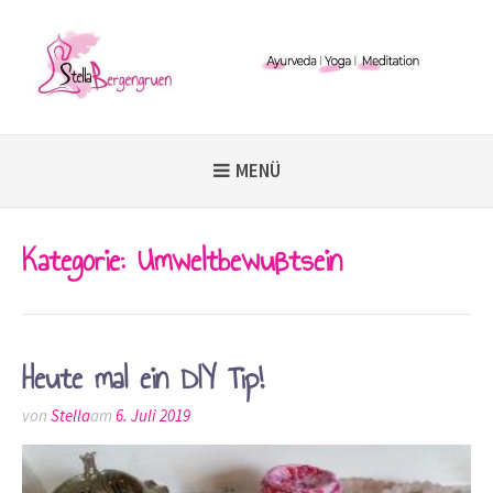
Weiter
zum
Inhalt
MENÜ
Kategorie:
Umweltbewußtsein
Heute mal ein DIY Tip!
von
Stella
am
6. Juli 2019