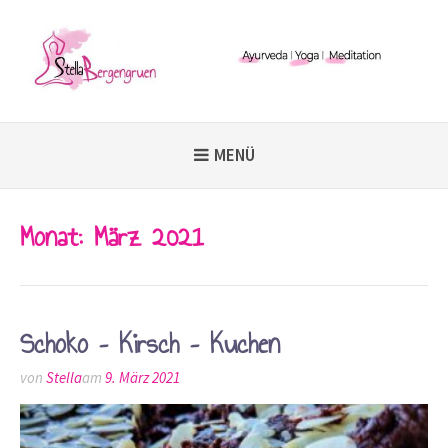
Weiter
zum
Inhalt
MENÜ
Monat:
März 2021
Schoko – Kirsch – Kuchen
von
Stella
am
9. März 2021