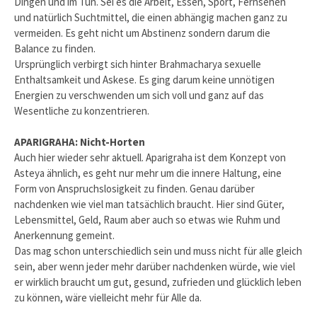
Dingen und im Tun. Sei es die Arbeit, Essen, Sport, Fernsehen
und natürlich Suchtmittel, die einen abhängig machen ganz zu
vermeiden. Es geht nicht um Abstinenz sondern darum die
Balance zu finden.
Ursprünglich verbirgt sich hinter Brahmacharya sexuelle
Enthaltsamkeit und Askese. Es ging darum keine unnötigen
Energien zu verschwenden um sich voll und ganz auf das
Wesentliche zu konzentrieren.
APARIGRAHA: Nicht-Horten
Auch hier wieder sehr aktuell. Aparigraha ist dem Konzept von
Asteya ähnlich, es geht nur mehr um die innere Haltung, eine
Form von Anspruchslosigkeit zu finden. Genau darüber
nachdenken wie viel man tatsächlich braucht. Hier sind Güter,
Lebensmittel, Geld, Raum aber auch so etwas wie Ruhm und
Anerkennung gemeint.
Das mag schon unterschiedlich sein und muss nicht für alle gleich
sein, aber wenn jeder mehr darüber nachdenken würde, wie viel
er wirklich braucht um gut, gesund, zufrieden und glücklich leben
zu können, wäre vielleicht mehr für Alle da.