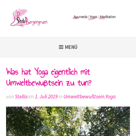
Weiter
zum
Inhalt
MENÜ
Was hat Yoga eigentlich mit
Umweltbewußtsein zu tun?
von
Stella
am
1. Juli 2019
in
Umweltbewußtsein
,
Yoga