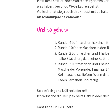
Bestimmt hast du noch Wollreste irgendwo vers
was haben, bevor du Wolle kaufen gehst.
Vielleicht hat sie ja auch direkt Lust mit zu hä
Abschminkpadhäkelabend
.
Und so geht`s:
Runde: 4 Luftmaschen häkeln, mit
Runde: 10 feste Maschen in den R
Runde: 2 Luftmaschen und 1 halbe
halbe Stäbchen, dann eine Kettm
Runde: 2 Luftmaschen und 1 halbes
Masche der Vorrunde, 1 mal nur 1
Kettmasche schließen. Wenn dir di
Fäden vernähen und fertig.
So einfach geht Müll reduzieren!!
Ich wünsche dir viel Spaß beim Häkeln oder dei
Ganz liebe Grüßlis Stella