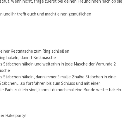
taut. Wenn nicht, frage zuerst bei deinen Freundinnen nach ob sie
keln und ihr trefft euch und macht einen gemütlichen
 einer Kettmasche zum Ring schließen
ing häkeln, dann 1 Kettmasche
s Stäbchen häkeln und weiterhin in jede Masche der Vorrunde 2
asche
 Stäbchen häkeln, dann immer 3 mal je 2 halbe Stäbchen in eine
 Stäbchen…so fortfahren bis zum Schluss und mit einer
e Pads zu klein sind, kannst du noch mal eine Runde weiter häkeln.
ner Häkelparty!