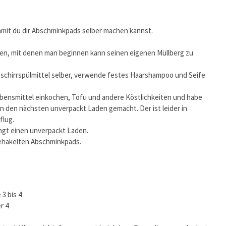
damit du dir Abschminkpads selber machen kannst.
ten, mit denen man beginnen kann seinen eigenen Müllberg zu
schirrspülmittel selber, verwende festes Haarshampoo und Seife
bensmittel einkochen, Tofu und andere Köstlichkeiten und habe
in den nächsten unverpackt Laden gemacht. Der ist leider in
flug.
ingt einen unverpackt Laden.
 gehäkelten Abschminkpads.
3 bis 4
r 4