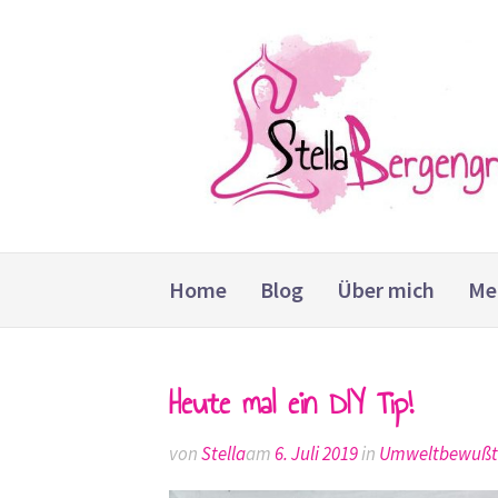
Weiter
zum
Inhalt
Home
Blog
Über mich
Me
Heute mal ein DIY Tip!
von
Stella
am
6. Juli 2019
in
Umweltbewußt