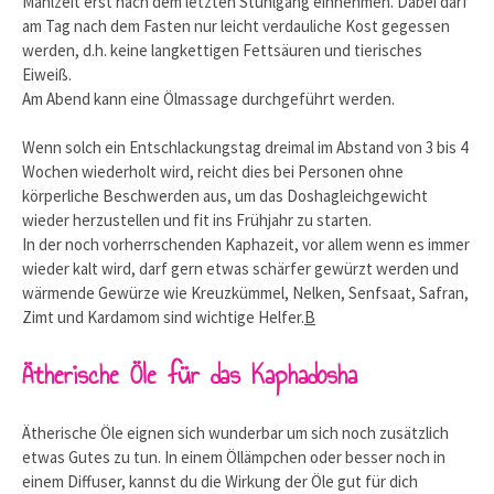
Mahlzeit erst nach dem letzten Stuhlgang einnehmen. Dabei darf
am Tag nach dem Fasten nur leicht verdauliche Kost gegessen
werden, d.h. keine langkettigen Fettsäuren und tierisches
Eiweiß.
Am Abend kann eine Ölmassage durchgeführt werden.
Wenn solch ein Entschlackungstag dreimal im Abstand von 3 bis 4
Wochen wiederholt wird, reicht dies bei Personen ohne
körperliche Beschwerden aus, um das Doshagleichgewicht
wieder herzustellen und fit ins Frühjahr zu starten.
In der noch vorherrschenden Kaphazeit, vor allem wenn es immer
wieder kalt wird, darf gern etwas schärfer gewürzt werden und
wärmende Gewürze wie Kreuzkümmel, Nelken, Senfsaat, Safran,
Zimt und Kardamom sind wichtige Helfer.
B
Ätherische Öle für das Kaphadosha
Ätherische Öle eignen sich wunderbar um sich noch zusätzlich
etwas Gutes zu tun. In einem Öllämpchen oder besser noch in
einem Diffuser, kannst du die Wirkung der Öle gut für dich