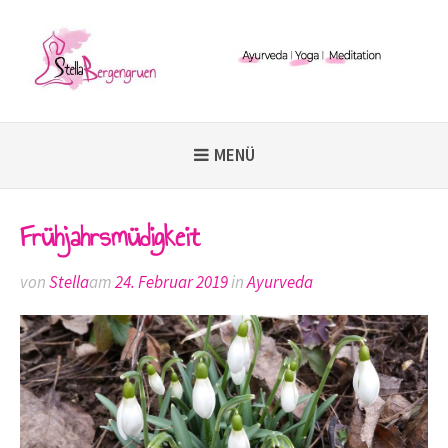
Weiter
zum
Inhalt
MENÜ
Frühjahrsmüdigkeit
von
Stella
am
24. Februar 2019
in
Ayurveda