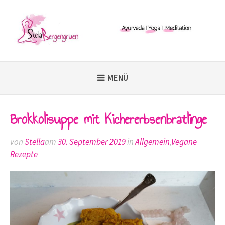
Weiter
zum
Inhalt
MENÜ
Brokkolisuppe mit Kichererbsenbratlinge
von
Stella
am
30. September 2019
in
Allgemein
,
Vegane
Rezepte